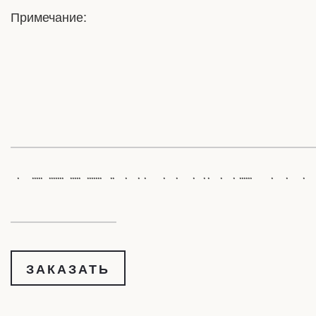
Примечание:
* ***** ******* ***** *******
** * * * * * *
* * * * ****** * *
* 