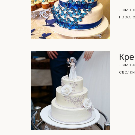
Лимонн
просло
Кре
Лимонн
сделан