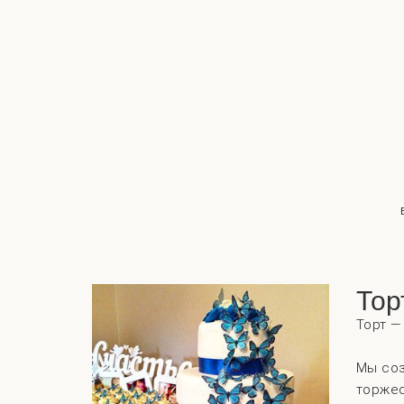
Тор
Торт —
Мы соз
торжес