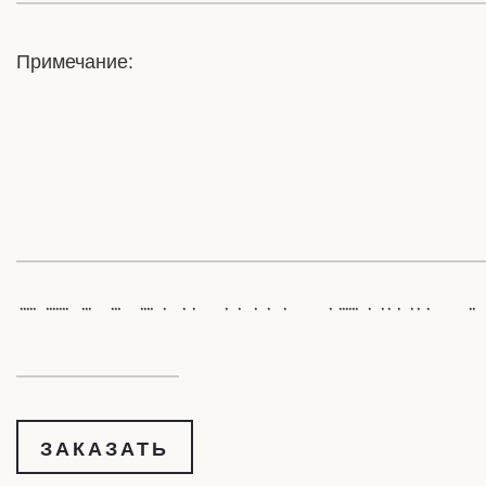
Примечание:
***** ******* *** *** ****
* * * * * * * *
* ****** * * * * * * *
** *