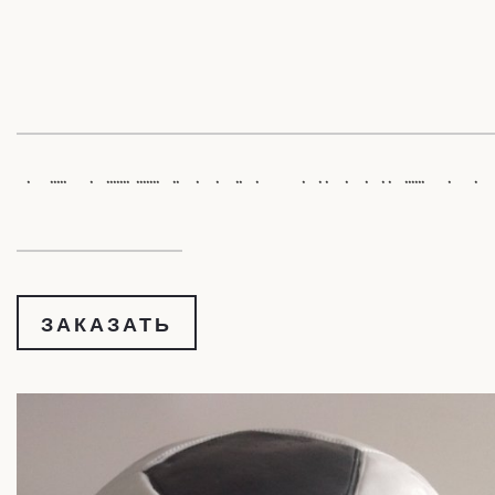
* ***** * ******* *******
** * * ** * *
* * * * * * ****** *
* *